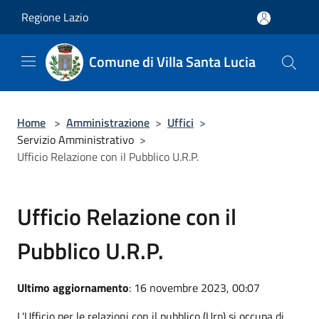
Salta al contenuto principale
Regione Lazio
Comune di Villa Santa Lucia
Home
>
Amministrazione
>
Uffici
>
Servizio Amministrativo
>
Ufficio Relazione con il Pubblico U.R.P.
Ufficio Relazione con il
Pubblico U.R.P.
Ultimo aggiornamento
: 16 novembre 2023, 00:07
L'Ufficio per le relazioni con il pubblico (Urp) si occupa di