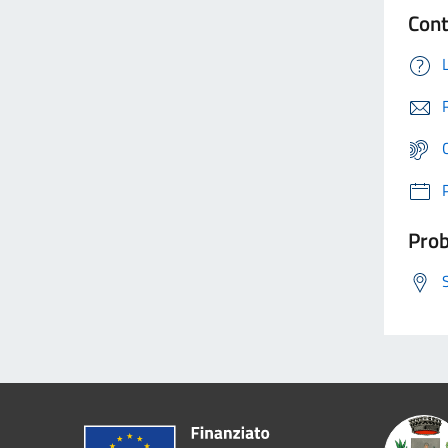
Cont
Prob