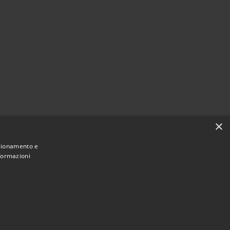
×
nzionamento e
nformazioni
Municipium
Accesso
 di Villa Santa Lucia • Powered by
•
redazione