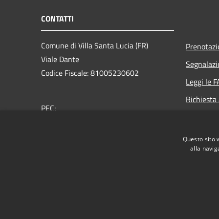
CONTATTI
Comune di Villa Santa Lucia (FR)
Prenotaz
Viale Dante
Segnalazi
Codice Fiscale: 81005230602
Leggi le 
Richiesta
PEC:
protocollo@pec.comune.villasantalucia.fr.it
Centralino Unico: 0776-463366
Questo sito 
alla navig
RSS
Accessibilità
Privacy
Cookie
Mappa de