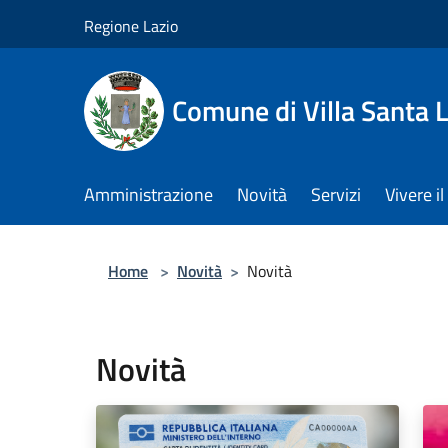
Salta al contenuto principale
Regione Lazio
Comune di Villa Santa L
Amministrazione
Novità
Servizi
Vivere 
Home
>
Novità
>
Novità
Novità