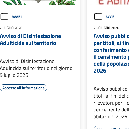
AVVISI
AVVISI
2 LUGLIO 2026
25 GIUGNO 2026
Avviso di Disinfestazione
Avviso pubblic
Adulticida sul territorio
per titoli, ai fi
conferimento d
il censimento
Avviso di Disinfestazione
della popolazi
Adulticida sul territorio nel giorno
2026.
9 luglio 2026
Accesso all'informazione
Avviso pubblico 
titoli, ai fini de
rilevatori, per i
permanente dell
abitazioni 2026.