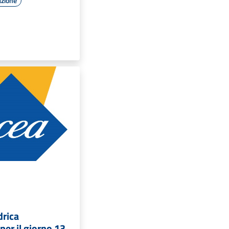
azione
drica
er il giorno 13