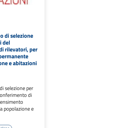
o di selezione
ni del
i rilevatori, per
 permanente
one e abitazioni
di selezione per
l conferimento di
l censimento
a popolazione e