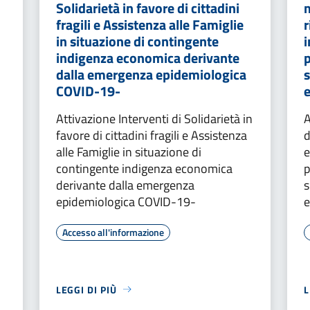
Solidarietà in favore di cittadini
fragili e Assistenza alle Famiglie
r
in situazione di contingente
i
indigenza economica derivante
p
dalla emergenza epidemiologica
s
COVID-19-
Attivazione Interventi di Solidarietà in
A
favore di cittadini fragili e Assistenza
d
alle Famiglie in situazione di
e
contingente indigenza economica
p
derivante dalla emergenza
s
epidemiologica COVID-19-
e
Accesso all'informazione
LEGGI DI PIÙ
L