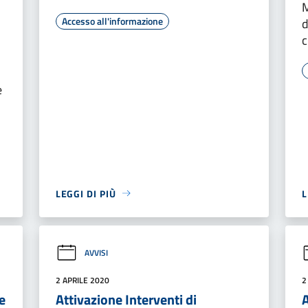
M
Accesso all'informazione
d
c
e
LEGGI DI PIÙ
L
AVVISI
2 APRILE 2020
2
e
Attivazione Interventi di