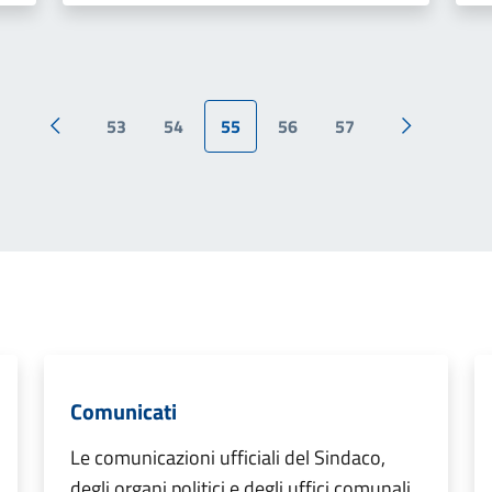
53
54
55
56
57
Pagina precedente
Pagina suc
Comunicati
Le comunicazioni ufficiali del Sindaco,
degli organi politici e degli uffici comunali.