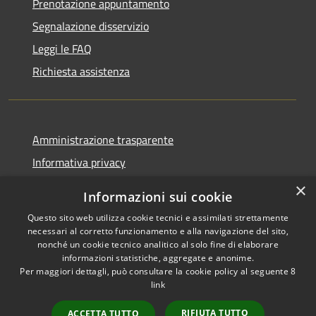
Prenotazione appuntamento
Segnalazione disservizio
Leggi le FAQ
Richiesta assistenza
Amministrazione trasparente
Informativa privacy
Note legali
×
Informazioni sui cookie
Dichiarazione di accessibilità
Questo sito web utilizza cookie tecnici e assimilati strettamente
necessari al corretto funzionamento e alla navigazione del sito,
nonché un cookie tecnico analitico al solo fine di elaborare
informazioni statistiche, aggregate e anonime.
Per maggiori dettagli, può consultare la cookie policy al seguente
8
RSS
Copyright © 2026 • Comune di
link
Accessibilità
Villa Santa Lucia • Powered by
Privacy
Municipium
Accesso
•
RIFIUTA TUTTO
ACCETTA TUTTO