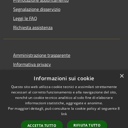
Segnalazione disservizio
Leggi le FAQ
Richiesta assistenza
Amministrazione trasparente
Informativa privacy
Note legali
×
Informazioni sui cookie
Dichiarazione di accessibilità
Questo sito web utilizza cookie tecnici e assimilati strettamente
necessari al corretto funzionamento e alla navigazione del sito,
nonché un cookie tecnico analitico al solo fine di elaborare
informazioni statistiche, aggregate e anonime.
Per maggiori dettagli, può consultare la cookie policy al seguente
8
RSS
Copyright © 2026 • Comune di
link
Accessibilità
Villa Santa Lucia • Powered by
Privacy
Municipium
Accesso
•
RIFIUTA TUTTO
ACCETTA TUTTO