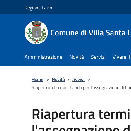
Salta al contenuto principale
Regione Lazio
Comune di Villa Santa L
Amministrazione
Novità
Servizi
Vivere 
Home
>
Novità
>
Avvisi
>
Riapertura termini bando per l'assegnazione di buon
Riapertura termi
l'assegnazione d