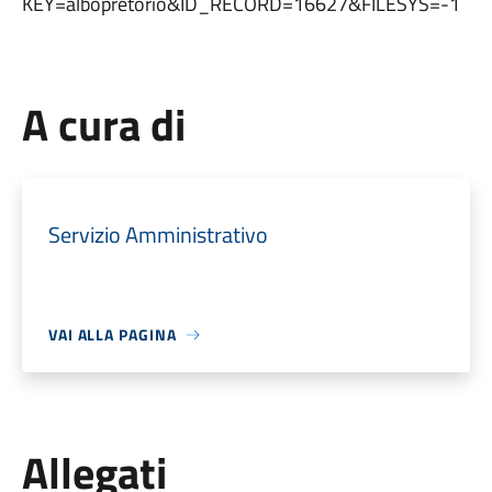
KEY=albopretorio&ID_RECORD=16627&FILESYS=-1
A cura di
Servizio Amministrativo
VAI ALLA PAGINA
Allegati