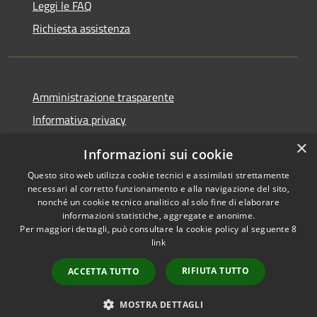
Leggi le FAQ
Richiesta assistenza
Amministrazione trasparente
Informativa privacy
Note legali
×
Informazioni sui cookie
Dichiarazione di accessibilità
Questo sito web utilizza cookie tecnici e assimilati strettamente
necessari al corretto funzionamento e alla navigazione del sito,
nonché un cookie tecnico analitico al solo fine di elaborare
informazioni statistiche, aggregate e anonime.
Per maggiori dettagli, può consultare la cookie policy al seguente
8
RSS
Copyright © 2026 • Comune di
link
Accessibilità
Villa Santa Lucia • Powered by
Privacy
Municipium
Accesso
•
RIFIUTA TUTTO
ACCETTA TUTTO
Cookie
redazione
Mappa del sito
MOSTRA DETTAGLI