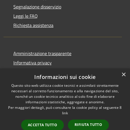
Segnalazione disservizio
Leggi le FAQ
Richiesta assistenza
Amministrazione trasparente
Informativa privacy
Note legali
×
Informazioni sui cookie
Dichiarazione di accessibilità
Questo sito web utilizza cookie tecnici e assimilati strettamente
necessari al corretto funzionamento e alla navigazione del sito,
nonché un cookie tecnico analitico al solo fine di elaborare
informazioni statistiche, aggregate e anonime.
Per maggiori dettagli, può consultare la cookie policy al seguente
8
RSS
Copyright © 2026 • Comune di
link
Accessibilità
Villa Santa Lucia • Powered by
Privacy
Municipium
Accesso
•
RIFIUTA TUTTO
ACCETTA TUTTO