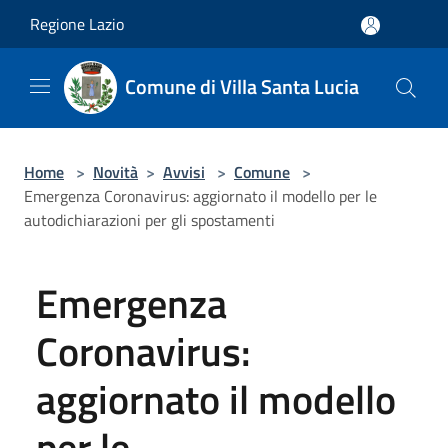
Salta al contenuto principale
Regione Lazio
Comune di Villa Santa Lucia
Home
>
Novità
>
Avvisi
>
Comune
>
Emergenza Coronavirus: aggiornato il modello per le
autodichiarazioni per gli spostamenti
Emergenza
Coronavirus:
aggiornato il modello
per le