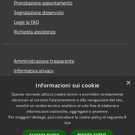
Prenotazione appuntamento
Segnalazione disservizio
Leggi le FAQ
Richiesta assistenza
Amministrazione trasparente
Informativa privacy
Note legali
×
Informazioni sui cookie
Dichiarazione di accessibilità
Questo sito web utilizza cookie tecnici e assimilati strettamente
necessari al corretto funzionamento e alla navigazione del sito,
nonché un cookie tecnico analitico al solo fine di elaborare
informazioni statistiche, aggregate e anonime.
Per maggiori dettagli, può consultare la cookie policy al seguente
8
RSS
Copyright © 2026 • Comune di
link
Accessibilità
Villa Santa Lucia • Powered by
Privacy
Municipium
Accesso
•
RIFIUTA TUTTO